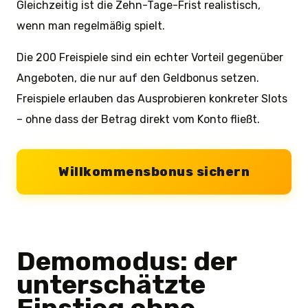
Gleichzeitig ist die Zehn-Tage-Frist realistisch,
wenn man regelmäßig spielt.
Die 200 Freispiele sind ein echter Vorteil gegenüber
Angeboten, die nur auf den Geldbonus setzen.
Freispiele erlauben das Ausprobieren konkreter Slots
– ohne dass der Betrag direkt vom Konto fließt.
Willkommensbonus sichern
Demomodus: der
unterschätzte
Einstieg ohne