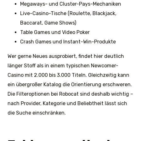
Megaways- und Cluster-Pays-Mechaniken
Live-Casino-Tische (Roulette, Blackjack,
Baccarat, Game Shows)
Table Games und Video Poker
Crash Games und Instant-Win-Produkte
Wer gerne Neues ausprobiert, findet hier deutlich
länger Stoff als in einem typischen Newcomer-
Casino mit 2.000 bis 3.000 Titeln. Gleichzeitig kann
ein übergroßer Katalog die Orientierung erschweren.
Die Filteroptionen bei Robocat sind deshalb wichtig –
nach Provider, Kategorie und Beliebtheit lässt sich
die Suche einschränken.