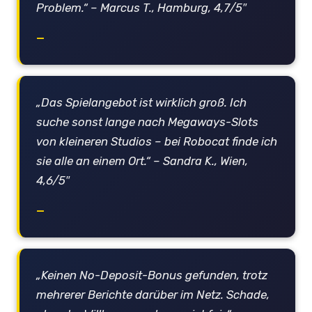
Problem.“ – Marcus T., Hamburg, 4,7/5″
—
„Das Spielangebot ist wirklich groß. Ich
suche sonst lange nach Megaways-Slots
von kleineren Studios – bei Robocat finde ich
sie alle an einem Ort.“ – Sandra K., Wien,
4,6/5″
—
„Keinen No-Deposit-Bonus gefunden, trotz
mehrerer Berichte darüber im Netz. Schade,