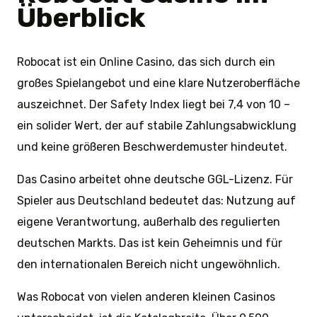
Überblick
Robocat ist ein Online Casino, das sich durch ein
großes Spielangebot und eine klare Nutzeroberfläche
auszeichnet. Der Safety Index liegt bei 7,4 von 10 –
ein solider Wert, der auf stabile Zahlungsabwicklung
und keine größeren Beschwerdemuster hindeutet.
Das Casino arbeitet ohne deutsche GGL-Lizenz. Für
Spieler aus Deutschland bedeutet das: Nutzung auf
eigene Verantwortung, außerhalb des regulierten
deutschen Markts. Das ist kein Geheimnis und für
den internationalen Bereich nicht ungewöhnlich.
Was Robocat von vielen anderen kleinen Casinos