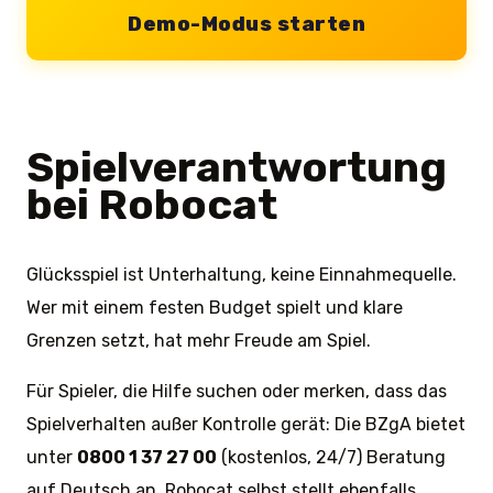
Demo-Modus starten
Spielverantwortung
bei Robocat
Glücksspiel ist Unterhaltung, keine Einnahmequelle.
Wer mit einem festen Budget spielt und klare
Grenzen setzt, hat mehr Freude am Spiel.
Für Spieler, die Hilfe suchen oder merken, dass das
Spielverhalten außer Kontrolle gerät: Die BZgA bietet
unter
0800 1 37 27 00
(kostenlos, 24/7) Beratung
auf Deutsch an. Robocat selbst stellt ebenfalls