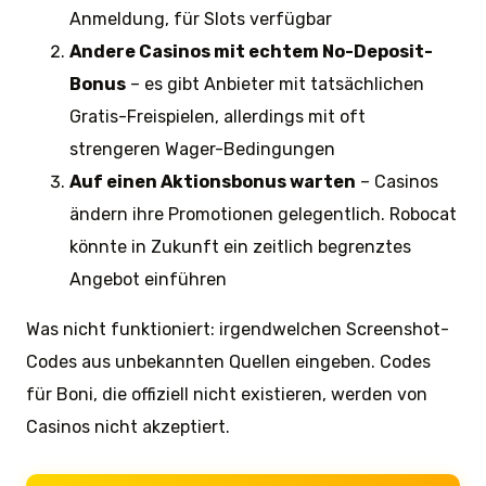
Anmeldung, für Slots verfügbar
Andere Casinos mit echtem No-Deposit-
Bonus
– es gibt Anbieter mit tatsächlichen
Gratis-Freispielen, allerdings mit oft
strengeren Wager-Bedingungen
Auf einen Aktionsbonus warten
– Casinos
ändern ihre Promotionen gelegentlich. Robocat
könnte in Zukunft ein zeitlich begrenztes
Angebot einführen
Was nicht funktioniert: irgendwelchen Screenshot-
Codes aus unbekannten Quellen eingeben. Codes
für Boni, die offiziell nicht existieren, werden von
Casinos nicht akzeptiert.