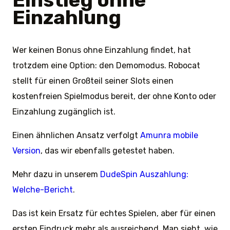
Einzahlung
Wer keinen Bonus ohne Einzahlung findet, hat
trotzdem eine Option: den Demomodus. Robocat
stellt für einen Großteil seiner Slots einen
kostenfreien Spielmodus bereit, der ohne Konto oder
Einzahlung zugänglich ist.
Einen ähnlichen Ansatz verfolgt
Amunra mobile
Version
, das wir ebenfalls getestet haben.
Mehr dazu in unserem
DudeSpin Auszahlung:
Welche-Bericht
.
Das ist kein Ersatz für echtes Spielen, aber für einen
ersten Eindruck mehr als ausreichend. Man sieht, wie