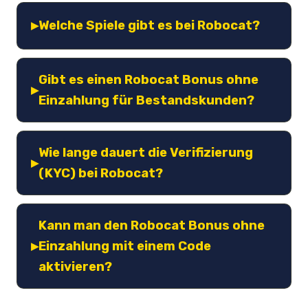
▸
Welche Spiele gibt es bei Robocat?
Gibt es einen Robocat Bonus ohne
▸
Einzahlung für Bestandskunden?
Wie lange dauert die Verifizierung
▸
(KYC) bei Robocat?
Kann man den Robocat Bonus ohne
▸
Einzahlung mit einem Code
aktivieren?