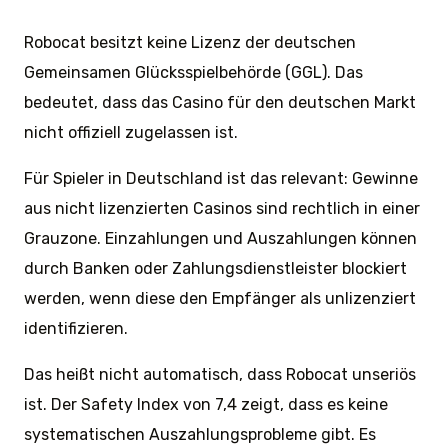
Robocat besitzt keine Lizenz der deutschen
Gemeinsamen Glücksspielbehörde (GGL). Das
bedeutet, dass das Casino für den deutschen Markt
nicht offiziell zugelassen ist.
Für Spieler in Deutschland ist das relevant: Gewinne
aus nicht lizenzierten Casinos sind rechtlich in einer
Grauzone. Einzahlungen und Auszahlungen können
durch Banken oder Zahlungsdienstleister blockiert
werden, wenn diese den Empfänger als unlizenziert
identifizieren.
Das heißt nicht automatisch, dass Robocat unseriös
ist. Der Safety Index von 7,4 zeigt, dass es keine
systematischen Auszahlungsprobleme gibt. Es