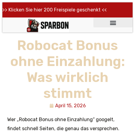
>> Klicken Sie hier 200 Freispiele geschenkt <<
Robocat Bonus
ohne Einzahlung:
Was wirklich
stimmt
April 15, 2026
Wer „Robocat Bonus ohne Einzahlung“ googelt,
findet schnell Seiten, die genau das versprechen.