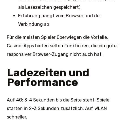
als Lesezeichen gespeichert)
Erfahrung hängt vom Browser und der
Verbindung ab
Für die meisten Spieler überwiegen die Vorteile.
Casino-Apps bieten selten Funktionen, die ein guter
responsiver Browser-Zugang nicht auch hat.
Ladezeiten und
Performance
Auf 4G: 3-4 Sekunden bis die Seite steht. Spiele
starten in 2-3 Sekunden zusätzlich. Auf WLAN
schneller.