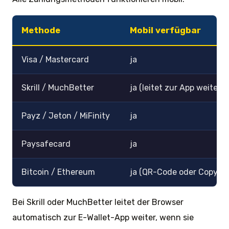
Methode
Mobil verfügbar
Visa / Mastercard
ja
Skrill / MuchBetter
ja (leitet zur App weiter)
Payz / Jeton / MiFinity
ja
Paysafecard
ja
Bitcoin / Ethereum
ja (QR-Code oder Copy-P
Bei Skrill oder MuchBetter leitet der Browser
automatisch zur E-Wallet-App weiter, wenn sie