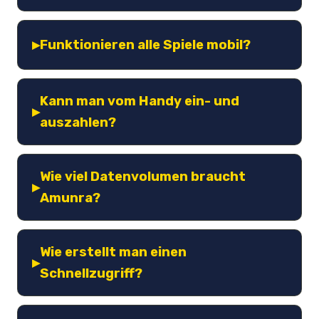
▸
Funktionieren alle Spiele mobil?
Kann man vom Handy ein- und
▸
auszahlen?
Wie viel Datenvolumen braucht
▸
Amunra?
Wie erstellt man einen
▸
Schnellzugriff?