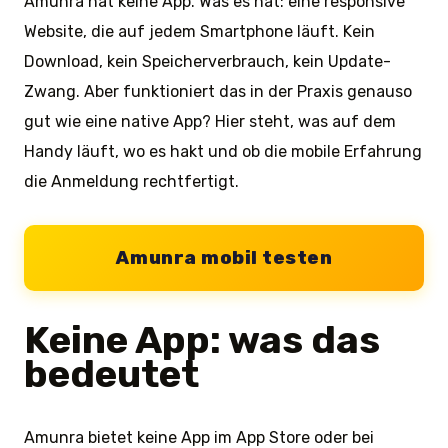
Amunra hat keine App. Was es hat: eine responsive
Website, die auf jedem Smartphone läuft. Kein
Download, kein Speicherverbrauch, kein Update-
Zwang. Aber funktioniert das in der Praxis genauso
gut wie eine native App? Hier steht, was auf dem
Handy läuft, wo es hakt und ob die mobile Erfahrung
die Anmeldung rechtfertigt.
Amunra mobil testen
Keine App: was das
bedeutet
Amunra bietet keine App im App Store oder bei