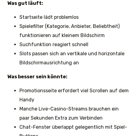
Was gut läuft:
Startseite lädt problemlos
Spielefilter (Kategorie, Anbieter, Beliebtheit)
funktionieren auf kleinem Bildschirm
Suchfunktion reagiert schnell
Slots passen sich an vertikale und horizontale
Bildschirmausrichtung an
Was besser sein könnte:
Promotionsseite erfordert viel Scrollen auf dem
Handy
Manche Live-Casino-Streams brauchen ein
paar Sekunden Extra zum Verbinden
Chat-Fenster überlappt gelegentlich mit Spiel-