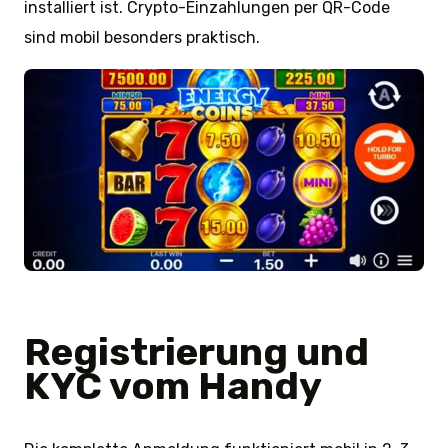
installiert ist. Crypto-Einzahlungen per QR-Code
sind mobil besonders praktisch.
Registrierung und
KYC vom Handy