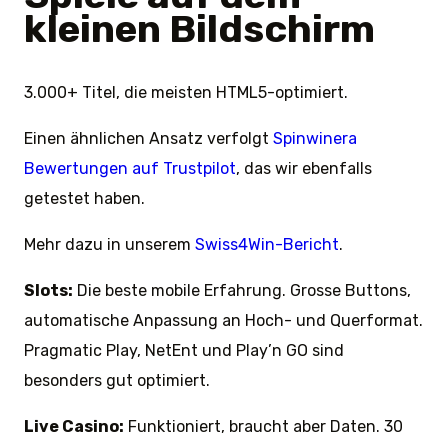
kleinen Bildschirm
3.000+ Titel, die meisten HTML5-optimiert.
Einen ähnlichen Ansatz verfolgt
Spinwinera
Bewertungen auf Trustpilot
, das wir ebenfalls
getestet haben.
Mehr dazu in unserem
Swiss4Win-Bericht
.
Slots:
Die beste mobile Erfahrung. Grosse Buttons,
automatische Anpassung an Hoch- und Querformat.
Pragmatic Play, NetEnt und Play’n GO sind
besonders gut optimiert.
Live Casino:
Funktioniert, braucht aber Daten. 30