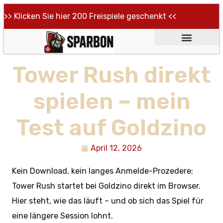
>> Klicken Sie hier 200 Freispiele geschenkt <<
Tower Rush direkt
spielen – mein
Test auf Goldzino
April 12, 2026
Kein Download, kein langes Anmelde-Prozedere:
Tower Rush startet bei Goldzino direkt im Browser.
Hier steht, wie das läuft – und ob sich das Spiel für
eine längere Session lohnt.