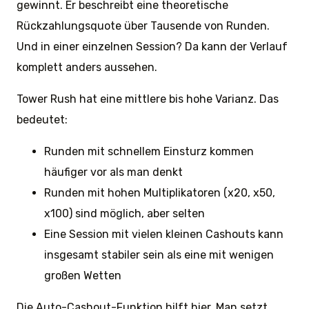
gewinnt. Er beschreibt eine theoretische
Rückzahlungsquote über Tausende von Runden.
Und in einer einzelnen Session? Da kann der Verlauf
komplett anders aussehen.
Tower Rush hat eine mittlere bis hohe Varianz. Das
bedeutet:
Runden mit schnellem Einsturz kommen
häufiger vor als man denkt
Runden mit hohen Multiplikatoren (x20, x50,
x100) sind möglich, aber selten
Eine Session mit vielen kleinen Cashouts kann
insgesamt stabiler sein als eine mit wenigen
großen Wetten
Die Auto-Cashout-Funktion hilft hier. Man setzt