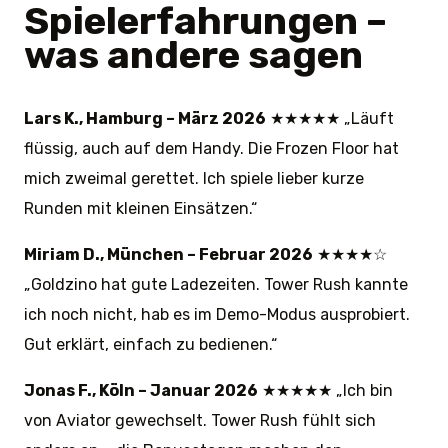
Spielerfahrungen –
was andere sagen
Lars K., Hamburg – März 2026
★★★★★ „Läuft
flüssig, auch auf dem Handy. Die Frozen Floor hat
mich zweimal gerettet. Ich spiele lieber kurze
Runden mit kleinen Einsätzen.“
Miriam D., München – Februar 2026
★★★★☆
„Goldzino hat gute Ladezeiten. Tower Rush kannte
ich noch nicht, hab es im Demo-Modus ausprobiert.
Gut erklärt, einfach zu bedienen.“
Jonas F., Köln – Januar 2026
★★★★★ „Ich bin
von Aviator gewechselt. Tower Rush fühlt sich