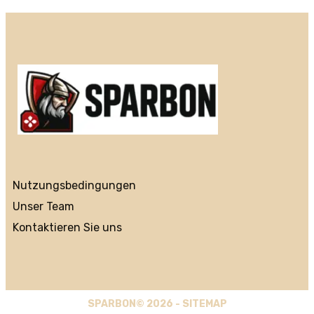
Nutzungsbedingungen
Unser Team
Kontaktieren Sie uns
SPARBON
© 2026 -
SITEMAP