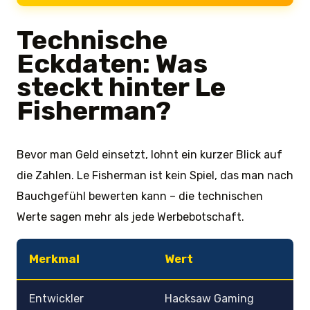
Technische
Eckdaten: Was
steckt hinter Le
Fisherman?
Bevor man Geld einsetzt, lohnt ein kurzer Blick auf
die Zahlen. Le Fisherman ist kein Spiel, das man nach
Bauchgefühl bewerten kann – die technischen
Werte sagen mehr als jede Werbebotschaft.
Merkmal
Wert
Entwickler
Hacksaw Gaming