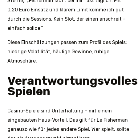
Sterne): „Fisherman läuft bei mir fast täglich. Mit
0,20 Euro Einsatz und klarem Limit komme ich gut
durch die Sessions. Kein Slot, der einen anschreit –
einfach solide.“
Diese Einschätzungen passen zum Profil des Spiels:
niedrige Volatilität, häufige Gewinne, ruhige
Atmosphäre.
Verantwortungsvolles
Spielen
Casino-Spiele sind Unterhaltung – mit einem
eingebauten Haus-Vorteil. Das gilt für Le Fisherman
genauso wie für jedes andere Spiel. Wer spielt, sollte