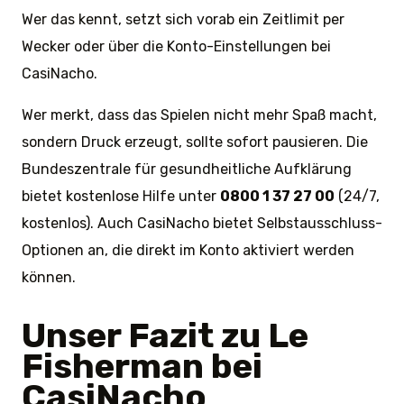
Wer das kennt, setzt sich vorab ein Zeitlimit per
Wecker oder über die Konto-Einstellungen bei
CasiNacho.
Wer merkt, dass das Spielen nicht mehr Spaß macht,
sondern Druck erzeugt, sollte sofort pausieren. Die
Bundeszentrale für gesundheitliche Aufklärung
bietet kostenlose Hilfe unter
0800 1 37 27 00
(24/7,
kostenlos). Auch CasiNacho bietet Selbstausschluss-
Optionen an, die direkt im Konto aktiviert werden
können.
Unser Fazit zu Le
Fisherman bei
CasiNacho