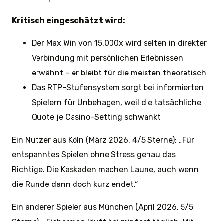
Kritisch eingeschätzt wird:
Der Max Win von 15.000x wird selten in direkter
Verbindung mit persönlichen Erlebnissen
erwähnt – er bleibt für die meisten theoretisch
Das RTP-Stufensystem sorgt bei informierten
Spielern für Unbehagen, weil die tatsächliche
Quote je Casino-Setting schwankt
Ein Nutzer aus Köln (März 2026, 4/5 Sterne): „Für
entspanntes Spielen ohne Stress genau das
Richtige. Die Kaskaden machen Laune, auch wenn
die Runde dann doch kurz endet.“
Ein anderer Spieler aus München (April 2026, 5/5