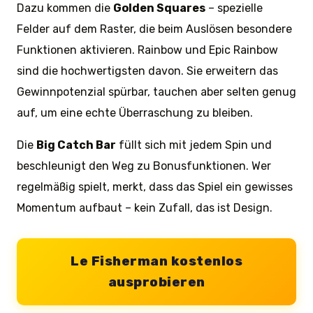
Dazu kommen die
Golden Squares
– spezielle
Felder auf dem Raster, die beim Auslösen besondere
Funktionen aktivieren. Rainbow und Epic Rainbow
sind die hochwertigsten davon. Sie erweitern das
Gewinnpotenzial spürbar, tauchen aber selten genug
auf, um eine echte Überraschung zu bleiben.
Die
Big Catch Bar
füllt sich mit jedem Spin und
beschleunigt den Weg zu Bonusfunktionen. Wer
regelmäßig spielt, merkt, dass das Spiel ein gewisses
Momentum aufbaut – kein Zufall, das ist Design.
Le Fisherman kostenlos
ausprobieren